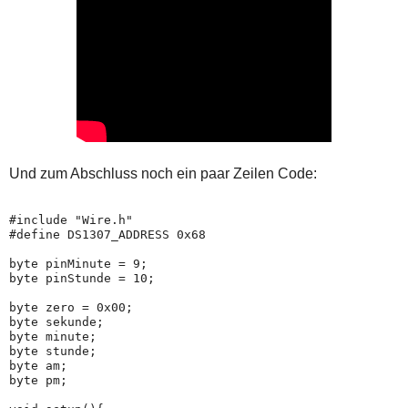
Und zum Abschluss noch ein paar Zeilen Code:
#include "Wire.h"

#define DS1307_ADDRESS 0x68

byte pinMinute = 9;

byte pinStunde = 10;

byte zero = 0x00;

byte sekunde;

byte minute;

byte stunde;

byte am;

byte pm;
