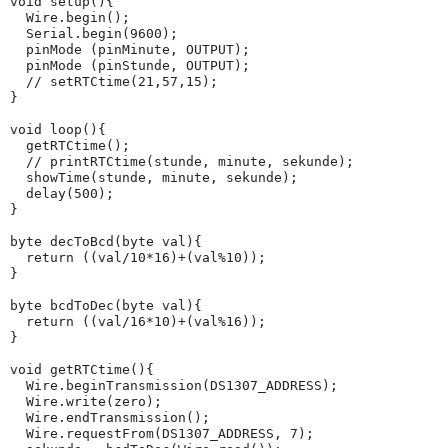
void setup(){

  Wire.begin();

  Serial.begin(9600);

  pinMode (pinMinute, OUTPUT);

  pinMode (pinStunde, OUTPUT);

  // setRTCtime(21,57,15);

}

void loop(){

  getRTCtime();

  // printRTCtime(stunde, minute, sekunde);

  showTime(stunde, minute, sekunde);

  delay(500);

}

byte decToBcd(byte val){

  return ((val/10*16)+(val%10));

}

byte bcdToDec(byte val){

  return ((val/16*10)+(val%16));

}

void getRTCtime(){

  Wire.beginTransmission(DS1307_ADDRESS);

  Wire.write(zero);

  Wire.endTransmission();

  Wire.requestFrom(DS1307_ADDRESS, 7);
