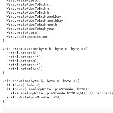
  Wire.write(zero);

  Wire.write(decToBcd(s));

  Wire.write(decToBcd(m));

  Wire.write(decToBcd(h));

  Wire.write(decToBcd(weekDay));

  Wire.write(decToBcd(monthDay));

  Wire.write(decToBcd(month));

  Wire.write(decToBcd(year));

  Wire.write(zero);

  Wire.endTransmission();

}

void printRTCtime(byte h, byte m, byte s){

  Serial.print(h);

  Serial.print(":");

  Serial.print(m);

  Serial.print(":");

  Serial.println(s);

}

void showTime(byte h, byte m, byte s){

  if (h>12) h=h-12;

  if (h==12) analogWrite (pinStunde, h*20);

    else analogWrite (pinStunde,h*20+m/4); // rechneris
  analogWrite(pinMinute, m*4);  
