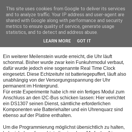
This site uses cookies from Google to deliver its services
and to analyze traffic. Your IP address and user-agent are
shared with Google along with performance and security
metrics to ensure quality of service, generate usage
statistics, and to detect and address abuse.
Montag, 4. Juni 2012
Projekt Analoguhr - Teil 4
LEARN MORE
GOT IT
Ein weiterer Meilenstein wurde erreicht, die Uhr läuft
schonmal. Bisher wurde zwar kein Funkuhrmodul verbaut,
dafür wurde jedoch eine sogenannte Real Time Clock
eingesetzt. Diese Echtzeituhr ist batteriegepuffert, läuft also
unabhängig von der Versorgungsspannung der Uhr
permanent im Hintergrund.
Für erste Experimente habe ich mir ein fertiges Modul zum
Anschluss an den I2C-Bus schicken lassen: Hier verrichtet
ein DS1307 seinen Dienst, sämtliche erforderlichen
Komponenten wie Batteriehalter und ein Uhrenquarz sind
ebenso auf der Platine enthalten.
Um die Programmierung möglichst übersichtlich zu halten,