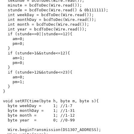
  sekunde = bcdToDec(Wire.read());

  minute = bcdToDec(Wire.read());

  stunde = bcdToDec(Wire.read() & 0b111111);

  int weekDay = bcdToDec(Wire.read()); 

  int monthDay = bcdToDec(Wire.read());

  int month = bcdToDec(Wire.read());

  int year = bcdToDec(Wire.read());

  if (stunde==0||stunde==12){

    am=0;

    pm=0;

  }

  if (stunde>1&&stunde<=12){

    am=1;

    pm=0;

  }

  if (stunde>12&&stunde<=23){

    am=0;

    pm=1;

  }

}

void setRTCtime(byte h, byte m, byte s){

  byte weekDay =     1; //1-7

  byte monthDay =    1; //1-31

  byte month =       1; //1-12

  byte year  =       0; //0-99

  Wire.beginTransmission(DS1307_ADDRESS);
