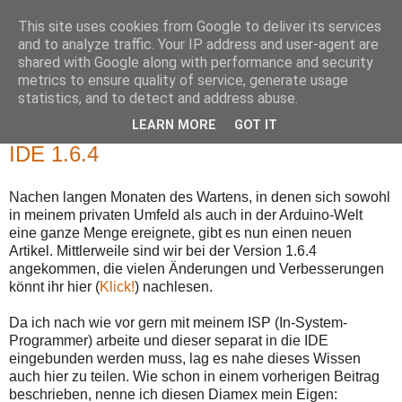
This site uses cookies from Google to deliver its services
and to analyze traffic. Your IP address and user-agent are
shared with Google along with performance and security
metrics to ensure quality of service, generate usage
statistics, and to detect and address abuse.
Mittwoch, 10. Juni 2015
Diamex-ISP in der aktuellen Arduino-
LEARN MORE
GOT IT
IDE 1.6.4
Nachen langen Monaten des Wartens, in denen sich sowohl
in meinem privaten Umfeld als auch in der Arduino-Welt
eine ganze Menge ereignete, gibt es nun einen neuen
Artikel. Mittlerweile sind wir bei der Version 1.6.4
angekommen, die vielen Änderungen und Verbesserungen
könnt ihr hier (
Klick!
) nachlesen.
Da ich nach wie vor gern mit meinem ISP (In-System-
Programmer) arbeite und dieser separat in die IDE
eingebunden werden muss, lag es nahe dieses Wissen
auch hier zu teilen. Wie schon in einem vorherigen Beitrag
beschrieben, nenne ich diesen Diamex mein Eigen: